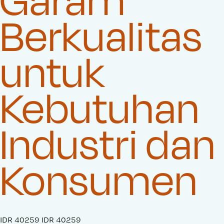
Berkualitas
untuk
Kebutuhan
Industri dan
Konsumen
S
IDR 40259
O
IDR 40259