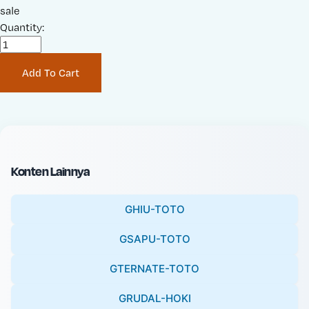
a
sale
r
l
Quantity:
i
e
g
P
i
Add To Cart
r
n
i
a
c
l
e
P
:
r
i
Konten Lainnya
c
e
GHIU-TOTO
:
GSAPU-TOTO
GTERNATE-TOTO
GRUDAL-HOKI