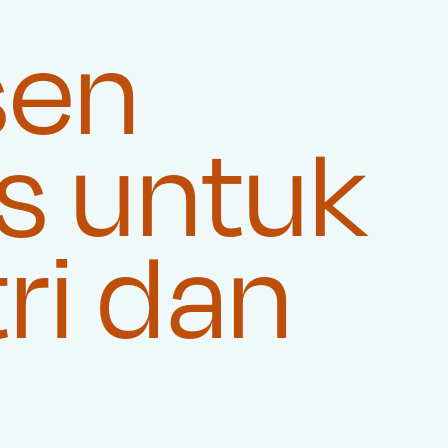
sen
s untuk
ri dan