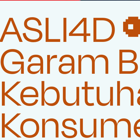
ASLI4D 
Garam Be
Kebutuha
Konsum