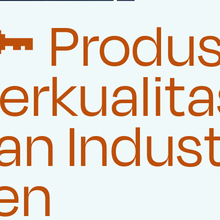
🔑 Produ
rkualita
n Indust
en