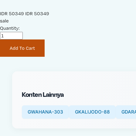
S
IDR 50349
O
IDR 50349
a
sale
r
l
Quantity:
i
e
g
P
i
Add To Cart
r
n
i
a
c
l
e
P
:
r
i
Konten Lainnya
c
e
:
GWAHANA-303
GKALIJODO-88
GDAR