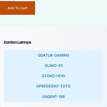
P
i
Add To Cart
r
n
i
a
c
l
e
P
:
r
i
Konten Lainnya
c
e
GDATUK-GAMING
:
GLIMO-55
GTOKO-HOKI
GPRESIDENT-TOTO
GAGENT-188