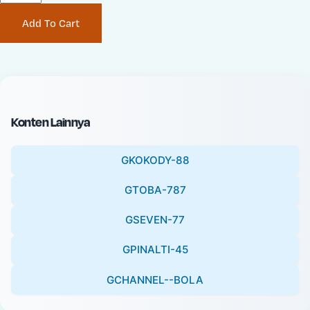
P
i
Add To Cart
r
n
i
a
c
l
e
P
:
r
i
Konten Lainnya
c
e
GKOKODY-88
:
GTOBA-787
GSEVEN-77
GPINALTI-45
GCHANNEL--BOLA