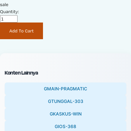
a
sale
r
l
Quantity:
i
e
g
P
i
Add To Cart
r
n
i
a
c
l
e
P
:
r
i
Konten Lainnya
c
e
GMAIN-PRAGMATIC
:
GTUNGGAL-303
GKASKUS-WIN
GIOS-368