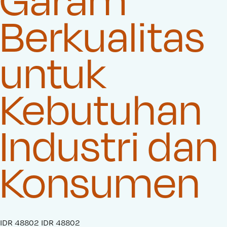
Berkualitas
untuk
Kebutuhan
Industri dan
Konsumen
S
IDR 48802
O
IDR 48802