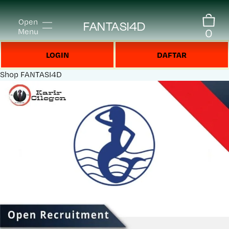
Open
FANTASI4D
0
Menu
LOGIN
DAFTAR
Shop
FANTASI4D