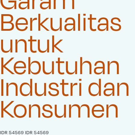
Berkualitas
untuk
Kebutuhan
Industri dan
Konsumen
S
IDR 54569
O
IDR 54569