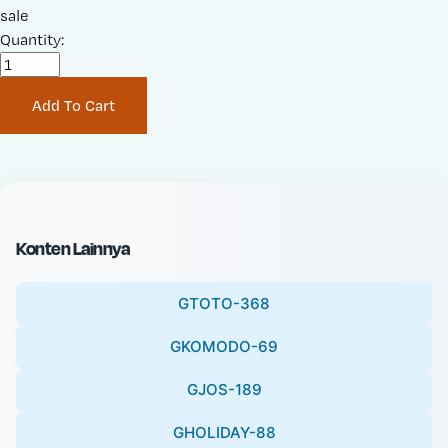
a
sale
r
l
Quantity:
i
e
g
P
i
Add To Cart
r
n
i
a
c
l
e
P
:
r
i
Konten Lainnya
c
e
GTOTO-368
:
GKOMODO-69
GJOS-189
GHOLIDAY-88