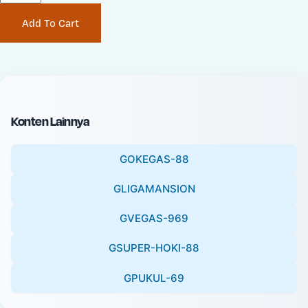
P
i
Add To Cart
r
n
i
a
c
l
e
P
:
r
i
Konten Lainnya
c
e
GOKEGAS-88
:
GLIGAMANSION
GVEGAS-969
GSUPER-HOKI-88
GPUKUL-69