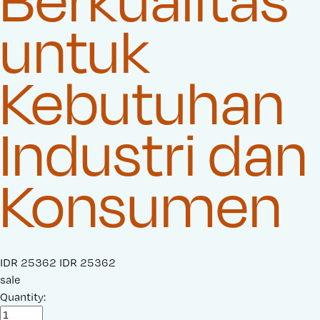
untuk
Kebutuhan
Industri dan
Konsumen
S
IDR 25362
O
IDR 25362
a
sale
r
l
Quantity:
i
e
g