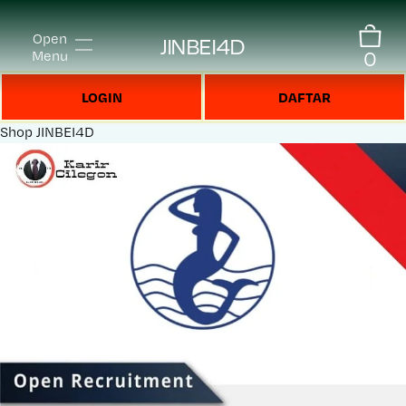
Open
JINBEI4D
0
Menu
LOGIN
DAFTAR
Shop
JINBEI4D