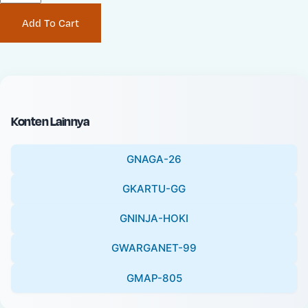
P
i
Add To Cart
r
n
i
a
c
l
e
P
:
r
i
Konten Lainnya
c
e
GNAGA-26
:
GKARTU-GG
GNINJA-HOKI
GWARGANET-99
GMAP-805