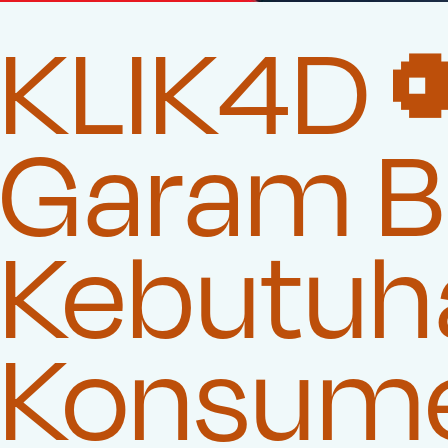
KLIK4D 
Garam Be
Kebutuha
Konsum