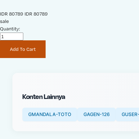
S
IDR 80789
O
IDR 80789
a
sale
r
l
Quantity:
i
e
g
P
i
Add To Cart
r
n
i
a
c
l
e
P
:
r
i
Konten Lainnya
c
e
:
GMANDALA-TOTO
GAGEN-126
GUSER