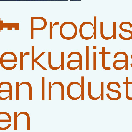
🔑 Produ
rkualita
n Indust
en