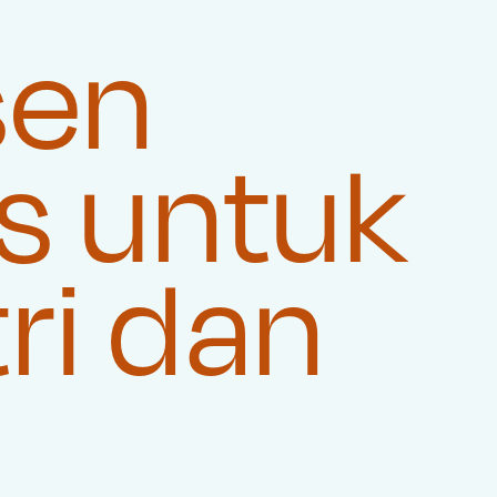
sen
s untuk
ri dan