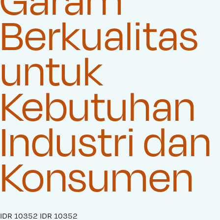
Berkualitas
untuk
Kebutuhan
Industri dan
Konsumen
S
IDR 10352
O
IDR 10352