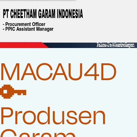
MACAU4D
🔑
Produsen
Garam