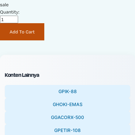
a
sale
r
l
Quantity:
i
e
g
P
i
Add To Cart
r
n
i
a
c
l
e
P
:
r
i
Konten Lainnya
c
e
GPIK-88
:
GHOKI-EMAS
GGACORX-500
GPETIR-108