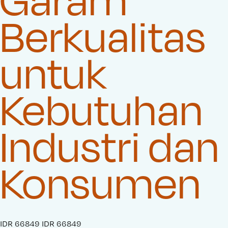
Berkualitas
untuk
Kebutuhan
Industri dan
Konsumen
S
IDR 66849
O
IDR 66849