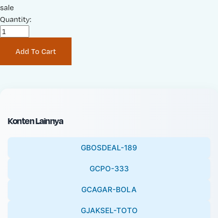
a
sale
r
l
Quantity:
i
e
g
P
i
Add To Cart
r
n
i
a
c
l
e
P
:
r
i
Konten Lainnya
c
e
GBOSDEAL-189
:
GCPO-333
GCAGAR-BOLA
GJAKSEL-TOTO