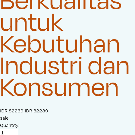
untuk
Kebutuhan
Industri dan
Konsumen
S
IDR 82239
O
IDR 82239
a
sale
r
l
Quantity:
i
e
g