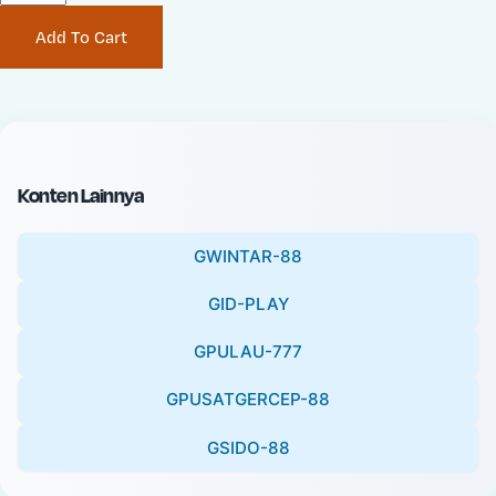
P
i
Add To Cart
r
n
i
a
c
l
e
P
:
r
i
Konten Lainnya
c
e
GWINTAR-88
:
GID-PLAY
GPULAU-777
GPUSATGERCEP-88
GSIDO-88