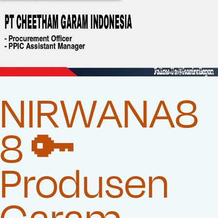
NIRWANA8
8 🔑
Produsen
Garam