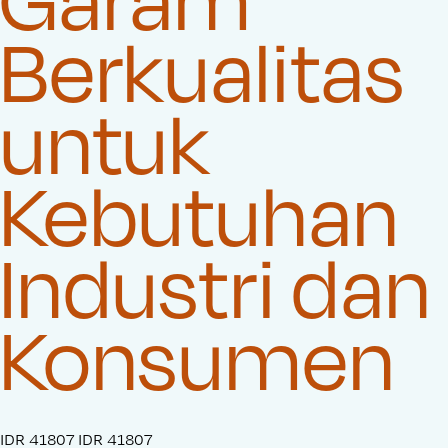
Berkualitas
untuk
Kebutuhan
Industri dan
Konsumen
S
IDR 41807
O
IDR 41807