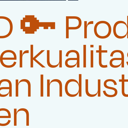
 🔑 Pro
rkualita
n Indust
en