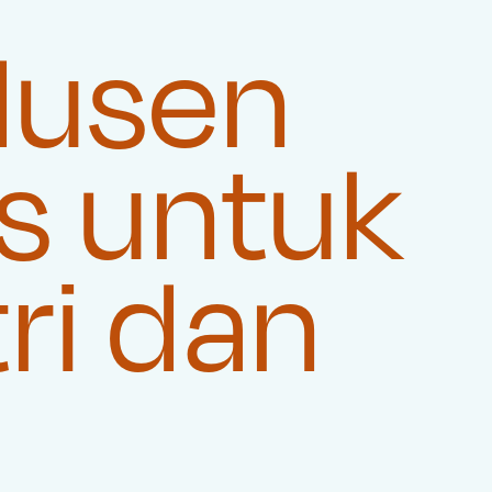
dusen
s untuk
ri dan