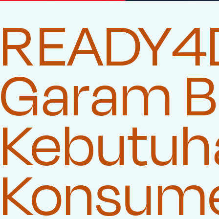
READY4D
Garam Be
Kebutuha
Konsum