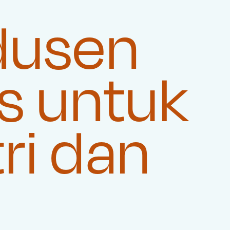
dusen
s untuk
ri dan