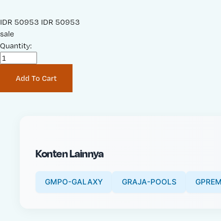
S
IDR 50953
O
IDR 50953
a
sale
r
l
Quantity:
i
e
g
P
i
Add To Cart
r
n
i
a
c
l
e
P
:
r
i
Konten Lainnya
c
e
:
GMPO-GALAXY
GRAJA-POOLS
GPREM