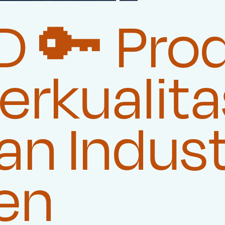
 🔑 Pro
rkualita
n Indust
en