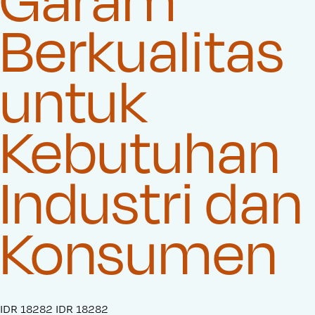
Berkualitas
untuk
Kebutuhan
Industri dan
Konsumen
S
IDR 18282
O
IDR 18282