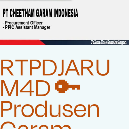
RTPDJARU
M4D 🔑
Produsen
Garam