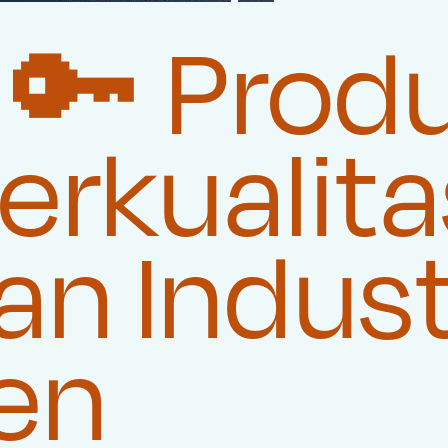
🔑 Prod
rkualita
n Indust
en