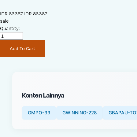
S
IDR 86387
O
IDR 86387
a
sale
r
l
Quantity:
i
e
g
P
i
Add To Cart
r
n
i
a
c
l
e
P
:
r
i
Konten Lainnya
c
e
:
GMPO-39
GWINNING-228
GBAPAU-TO