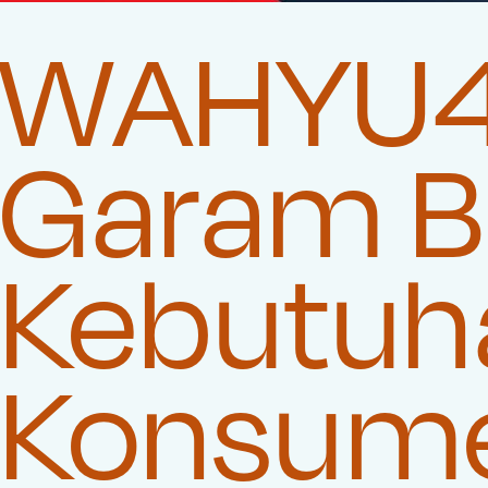
WAHYU4D
Garam Be
Kebutuha
Konsum