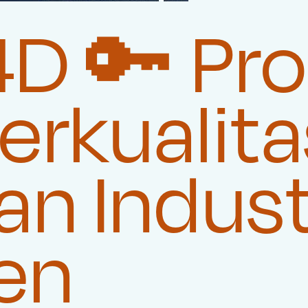
 🔑 Pro
rkualita
n Indust
en