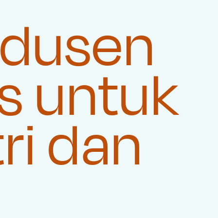
dusen
s untuk
ri dan