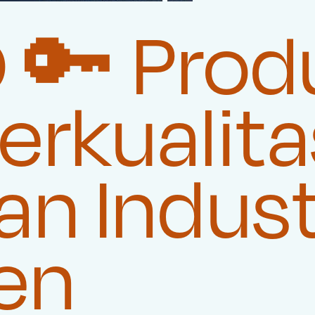
 🔑 Prod
rkualita
n Indust
en