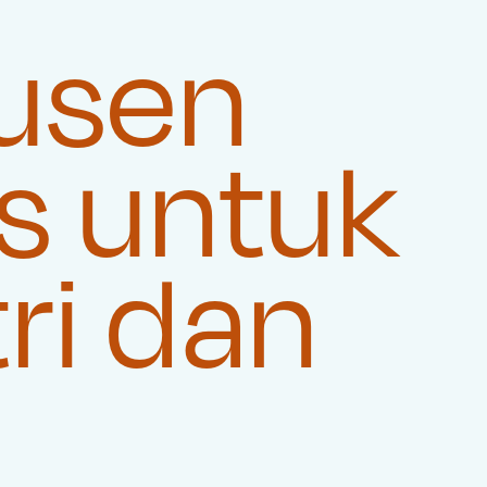
usen
s untuk
ri dan