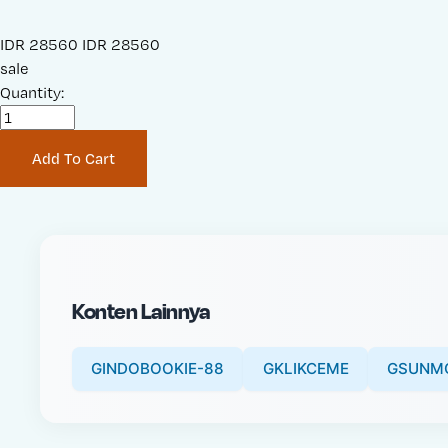
S
IDR 28560
O
IDR 28560
a
sale
r
l
Quantity:
i
e
g
P
i
Add To Cart
r
n
i
a
c
l
e
P
:
r
i
Konten Lainnya
c
e
:
GINDOBOOKIE-88
GKLIKCEME
GSUNM