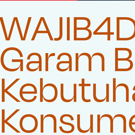
WAJIB4D
Garam Be
Kebutuha
Konsum