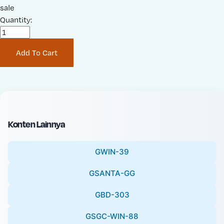
a
sale
r
l
Quantity:
i
e
g
P
i
Add To Cart
r
n
i
a
c
l
e
P
:
r
i
Konten Lainnya
c
e
GWIN-39
:
GSANTA-GG
GBD-303
GSGC-WIN-88