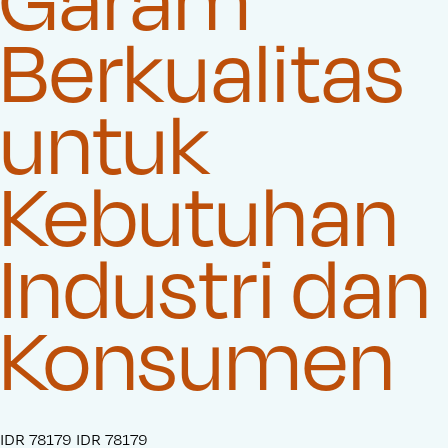
Berkualitas
untuk
Kebutuhan
Industri dan
Konsumen
S
IDR 78179
O
IDR 78179