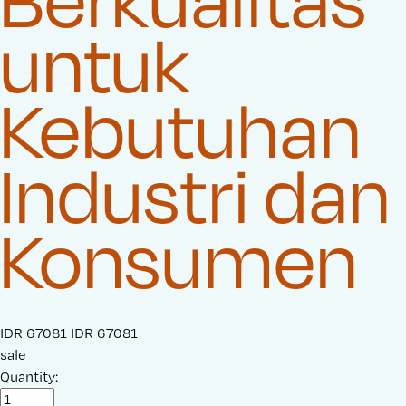
untuk
Kebutuhan
Industri dan
Konsumen
S
IDR 67081
O
IDR 67081
a
sale
r
l
Quantity:
i
e
g