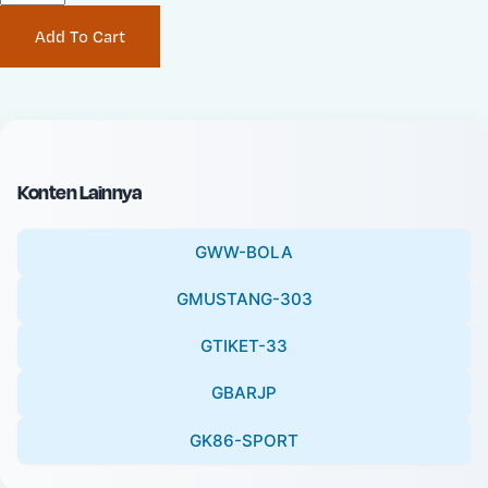
P
i
Add To Cart
r
n
i
a
c
l
e
P
:
r
i
Konten Lainnya
c
e
GWW-BOLA
:
GMUSTANG-303
GTIKET-33
GBARJP
GK86-SPORT