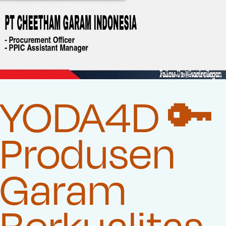
YODA4D 🔑
Produsen
Garam
Berkualitas