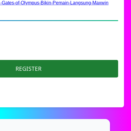
u-Gates-of-Olympus-Bikin-Pemain-Langsung-Maxwin
REGISTER