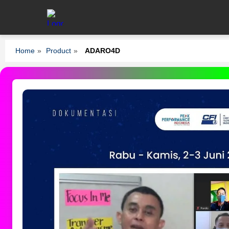
Home
»
Product
»
ADARO4D