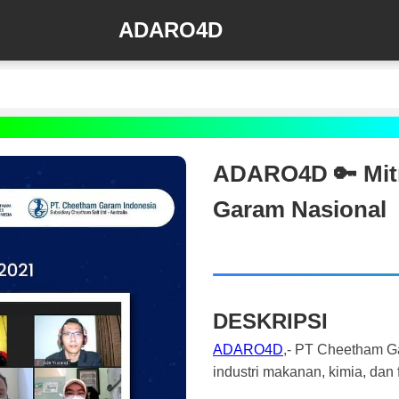
ADARO4D
ADARO4D 🔑 Mitr
Garam Nasional
DESKRIPSI
ADARO4D
,- PT Cheetham Ga
industri makanan, kimia, dan 