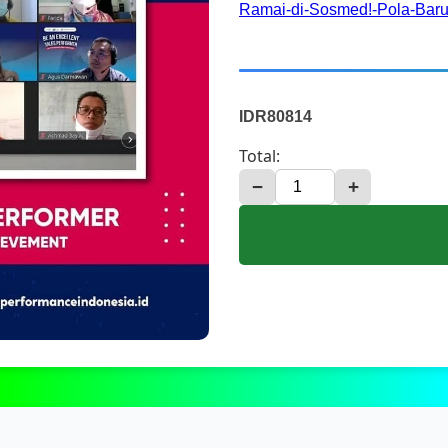
Ramai-di-Sosmed!-Pola-Bar
IDR80814
Total:
−
+