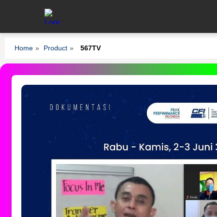
Home
»
Product
»
567TV