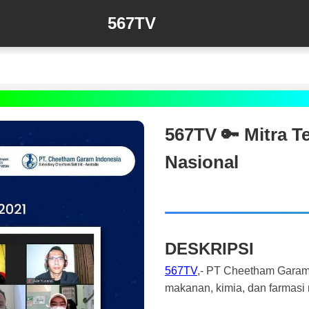
567TV
567TV 🔑 Mitra 
Nasional
DESKRIPSI
567TV
,- PT Cheetham Garam I
makanan, kimia, dan farmasi 