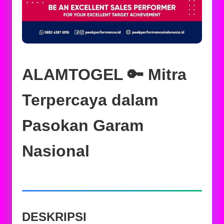
ALAMTOGEL 🔑 Mitra
Terpercaya dalam
Pasokan Garam
Nasional
DESKRIPSI