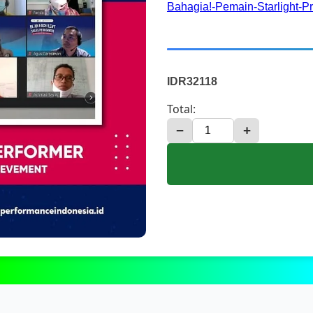
Bahagia!-Pemain-Starlight-P
IDR32118
Total:
−
+