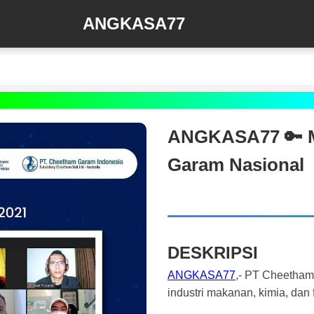
ANGKASA77
ANGKASA77 🔑 Mi
Garam Nasional
DESKRIPSI
ANGKASA77
,- PT Cheetham 
industri makanan, kimia, dan 