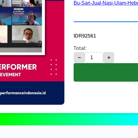
Bu-Sari-Jual-Nasi-Ulam-He
IDR92561
Total:
−
+