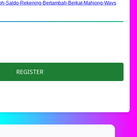
boh-Saldo-Rekening-Bertambah-Berkat-Mahjong-Ways
REGISTER