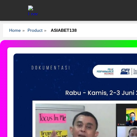
Home
»
Product
»
ASIABET138