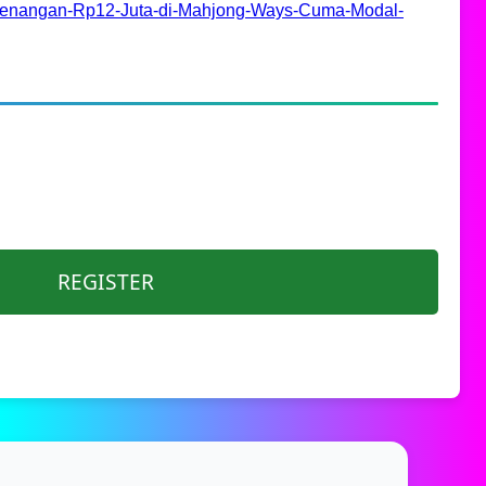
nangan-Rp12-Juta-di-Mahjong-Ways-Cuma-Modal-
REGISTER