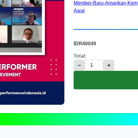
Member-Baru-Amankan-Keme
Awal
IDR40049
Total:
−
+