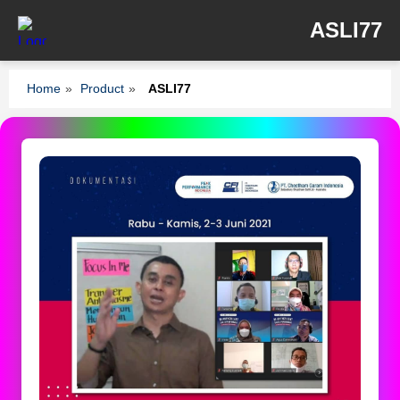
ASLI77
Home
»
Product
»
ASLI77