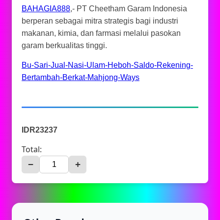
BAHAGIA888
,- PT Cheetham Garam Indonesia
berperan sebagai mitra strategis bagi industri
makanan, kimia, dan farmasi melalui pasokan
garam berkualitas tinggi.
Bu-Sari-Jual-Nasi-Ulam-Heboh-Saldo-Rekening-
Bertambah-Berkat-Mahjong-Ways
IDR23237
Total:
−
+