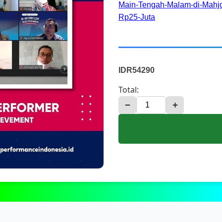
Main-Tengah-Malam-di-Mahjo
Rp25-Juta
IDR54290
Total:
−
+