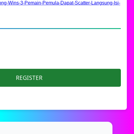
ng-Wins-3-Pemain-Pemula-Dapat-Scatter-Langsung-Isi-
REGISTER