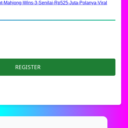
t-Mahjong-Wins-3-Senilai-Rp525-Juta-Polanya-Viral
REGISTER