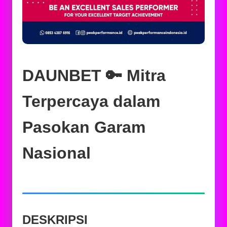
DAUNBET 🔑 Mitra
Terpercaya dalam
Pasokan Garam
Nasional
DESKRIPSI