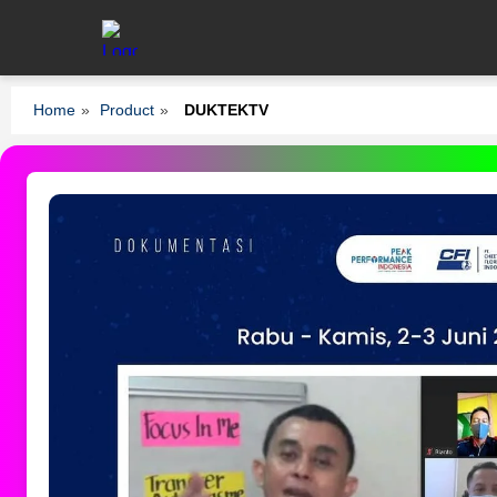
Home
»
Product
»
DUKTEKTV