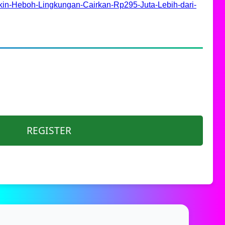
kin-Heboh-Lingkungan-Cairkan-Rp295-Juta-Lebih-dari-
REGISTER