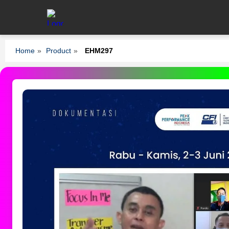
Home
»
Product
»
EHM297