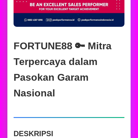
FORTUNE88 🔑 Mitra
Terpercaya dalam
Pasokan Garam
Nasional
DESKRIPSI