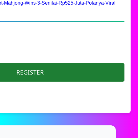
t-Mahjong-Wins-3-Senilai-Rp525-Juta-Polanya-Viral
REGISTER