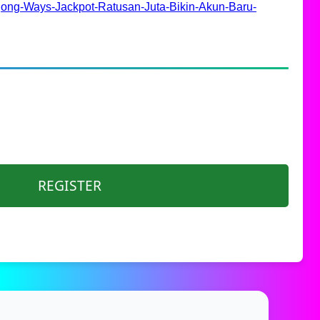
ng-Ways-Jackpot-Ratusan-Juta-Bikin-Akun-Baru-
REGISTER