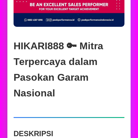
HIKARI888 🔑 Mitra
Terpercaya dalam
Pasokan Garam
Nasional
DESKRIPSI