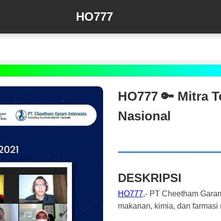
HO777
HO777 🔑 Mitra 
Nasional
DESKRIPSI
HO777
,- PT Cheetham Garam 
makanan, kimia, dan farmasi 