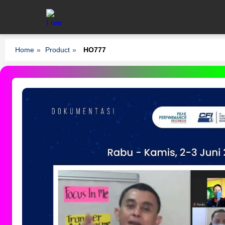
Home
»
Product
»
HO777