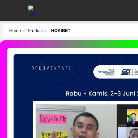
Home
»
Product
»
HOKIBET