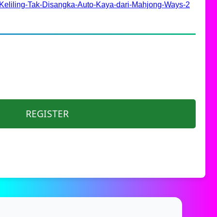
Keliling-Tak-Disangka-Auto-Kaya-dari-Mahjong-Ways-2
REGISTER