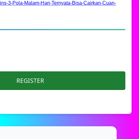
s-3-Pola-Malam-Hari-Ternyata-Bisa-Cairkan-Cuan-
REGISTER