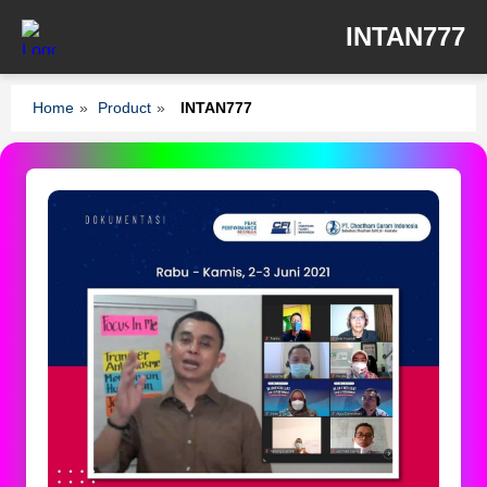
INTAN777
Home
»
Product
»
INTAN777