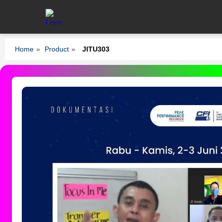
Home
»
Product
»
JITU303