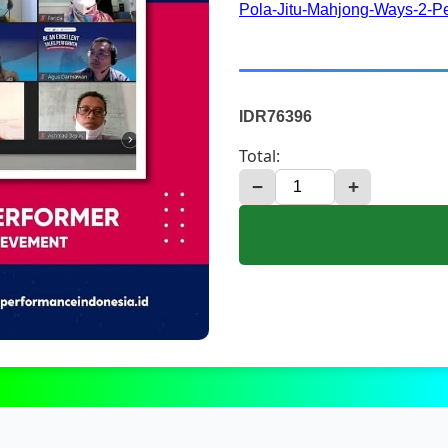
Pola-Jitu-Mahjong-Ways-2-P
IDR76396
Total:
−
+