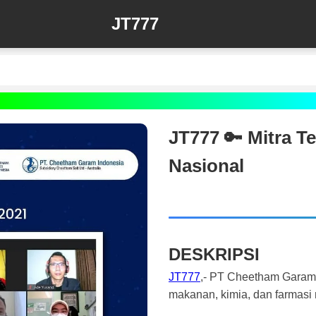
JT777
JT777 🔑 Mitra 
Nasional
DESKRIPSI
JT777
,- PT Cheetham Garam I
makanan, kimia, dan farmasi 