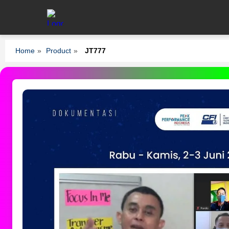
Home
»
Product
»
JT777