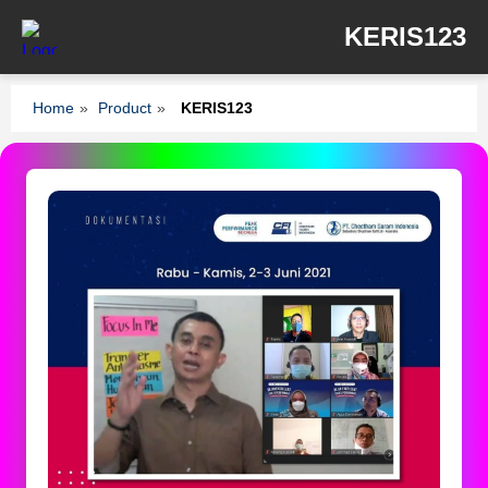
KERIS123
Home
»
Product
»
KERIS123