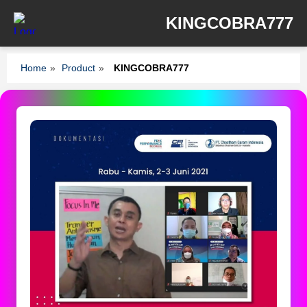
KINGCOBRA777
Home
»
Product
»
KINGCOBRA777