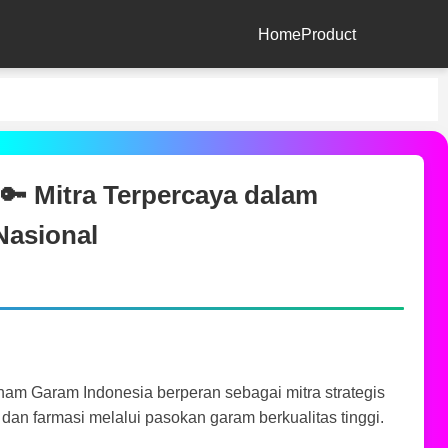
Home
Product
 Mitra Terpercaya dalam
Nasional
ham Garam Indonesia berperan sebagai mitra strategis
 dan farmasi melalui pasokan garam berkualitas tinggi.