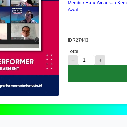
Member-Baru-Amankan-Keme
Awal
IDR27443
Total:
−
+